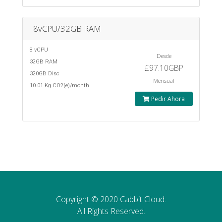
8vCPU/32GB RAM
8 vCPU
Desde
32GB RAM
£97.10GBP
320GB Disc
Mensual
10.01 Kg CO2(e)/month
Pedir Ahora
Copyright © 2020 Cabbit Cloud.
All Rights Reserved.