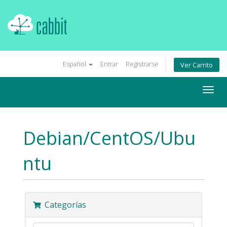
Español
Entrar
Registrarse
Ver Carrito
Togg
navig
Debian/CentOS/Ubu
ntu
Categorías