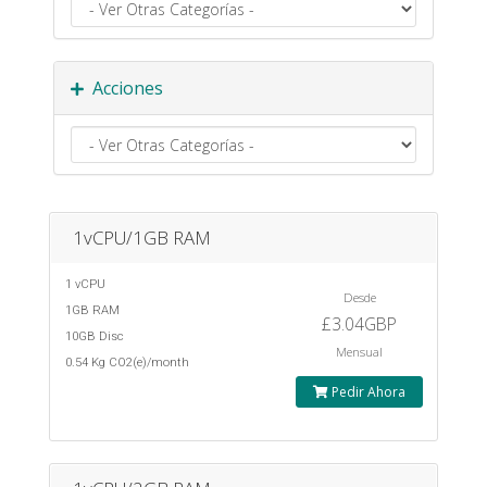
Acciones
1vCPU/1GB RAM
1 vCPU
Desde
1GB RAM
£3.04GBP
10GB Disc
Mensual
0.54 Kg CO2(e)/month
Pedir Ahora