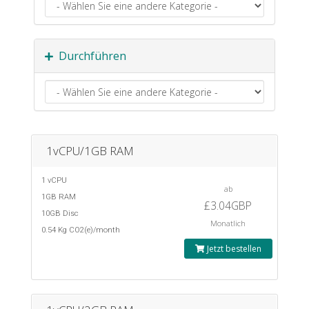
Durchführen
1vCPU/1GB RAM
1 vCPU
ab
1GB RAM
£3.04GBP
10GB Disc
Monatlich
0.54 Kg CO2(e)/month
Jetzt bestellen