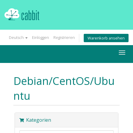
Deutsch
Einloggen
Registrieren
Warenkorb ansehen
Togg
navig
Debian/CentOS/Ubu
ntu
Kategorien