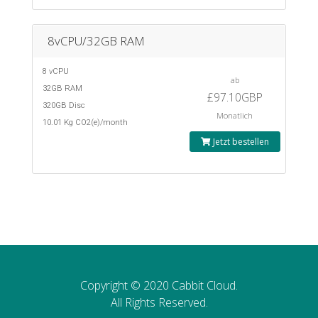
8vCPU/32GB RAM
8 vCPU
ab
32GB RAM
£97.10GBP
320GB Disc
Monatlich
10.01 Kg CO2(e)/month
Jetzt bestellen
Copyright © 2020 Cabbit Cloud.
All Rights Reserved.