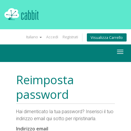
Italiano
Accedi
Registrati
Visualizza Carrello
Togg
navig
Reimposta
password
Hai dimenticato la tua password? Inserisci il tuo
indirizzo email qui sotto per ripristinarla.
Indirizzo email