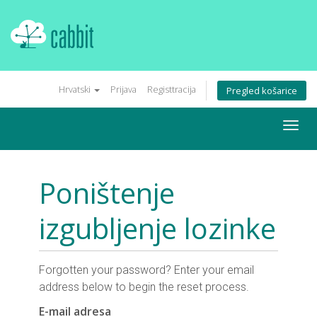
Hrvatski
Prijava
Registtracija
Pregled košarice
Togg
navig
Poništenje
izgubljenje lozinke
Forgotten your password? Enter your email
address below to begin the reset process.
E-mail adresa