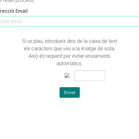
e reset process.
recció Email
Si us plau, introdueix dins de la caixa de text
els caràcters que veu a la imatge de sota.
Això és requerit per evitar enviaments
automàtics.
Enviar