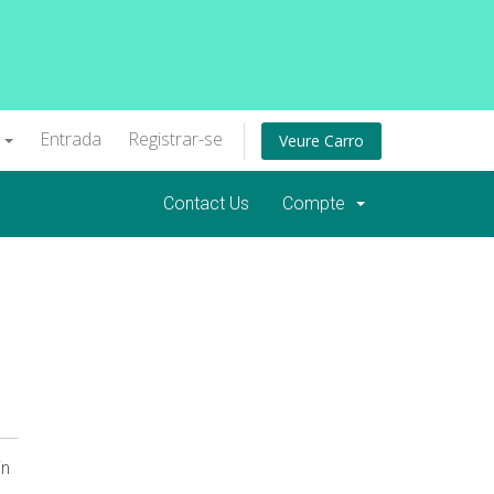
à
Entrada
Registrar-se
Veure Carro
Contact Us
Compte
in