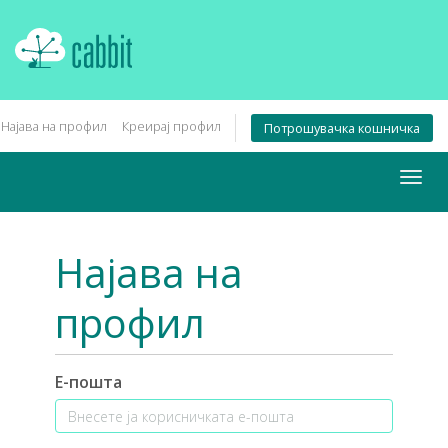
Најава на профил
Креирај профил
Потрошувачка кошничка
Togg
navig
Најава на
профил
Е-пошта