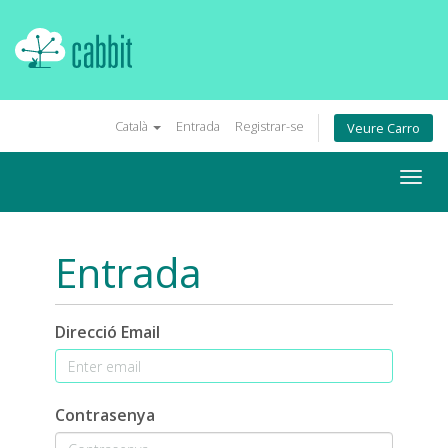
Català
Entrada
Registrar-se
Veure Carro
Togg
navig
Entrada
Direcció Email
Contrasenya