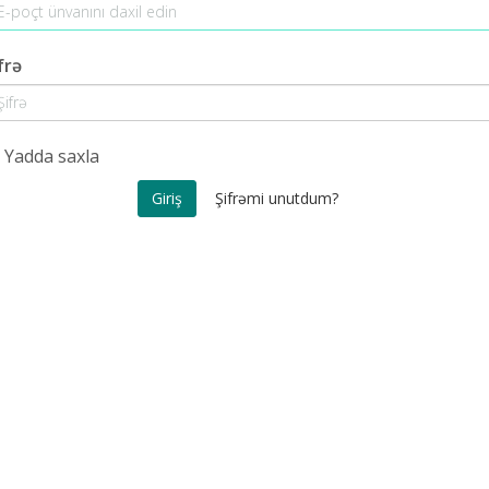
frə
Yadda saxla
Şifrəmi unutdum?