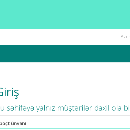
Azer
Giriş
u səhifəyə yalnız müştərilər daxil ola bi
-poçt ünvanı