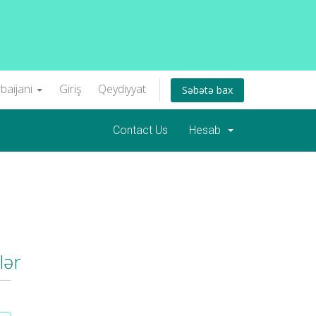
baijani
Giriş
Qeydiyyat
Səbətə bax
Contact Us
Hesab
lər