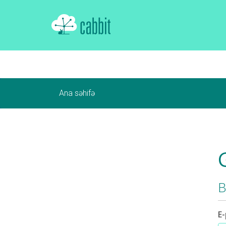
Ana səhifə
B
E